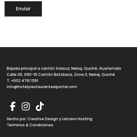
Bienvenido a El Portal
Bajada principal a cantón Xolacul, Nebaj, Quiché, Guatemala
Calle 05, 090-15 Cantón Batzbaca, Zona 0, Nebaj, Quiché
T: +502 4761 1391
info@hotelyrestauranteelportal.com
¡Hola! Bienvenido/a al Hotel y
Restaurante El Portal. Soy tu asistente y
estoy aquí para ayudarte. ¿Quieres
reservar una habitación en nuestro hotel,
Hecho por:
Creative Design
y
Lancero Hosting
una mesa en nuestro restaurante o un
Terminos & Condiciones
salón para algún evento?