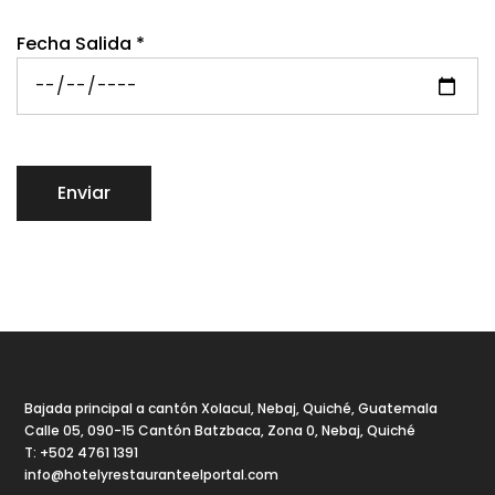
Fecha Salida *
Bienvenido a El Portal
Bajada principal a cantón Xolacul, Nebaj, Quiché, Guatemala
Calle 05, 090-15 Cantón Batzbaca, Zona 0, Nebaj, Quiché
T: +502 4761 1391
info@hotelyrestauranteelportal.com